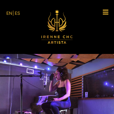
EN
ES