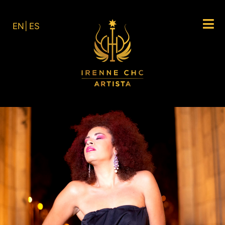
EN
ES