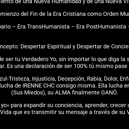
miento de una Nueva Humanidad y de una Nueva V
omienzo del Fin de la Era Cristiana como Orden Mu
Acuario – Era TransHumanista – Era PostHumanista 
ncepto: Despertar Espiritual y Despertar de Concie
e ser tu Verdadero Yo, sin importar lo que diga la
r. Es una declaración de ser 100% tú mismo pase 
ul-Tristeza, Injusticia, Decepción, Rabia, Dolor, E
o-lucha de IRENNE CHC consigo misma. Ella lucha e
(Sus Miedos), su ALMA finalmente GANÓ.
 yo» para expandir su conciencia, aprender, crecer
 Vida que es transmitir su mensaje a través de su 